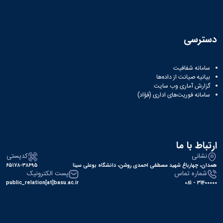
دسترسی
سامانه شفافیت
بیانیه صیانت از داده‌ها
گزارش آماری وب‌ سایت
سامانه فوریت‌های اداری (فؤاد)
ارتباط با ما
نشانی
کدپستی
همدان، چهارباغ شهید مصطفی احمدی روشن، دانشگاه بوعلی سینا
۶۵۱۷۸-۳۸۶۹۵
شماره تماس
پست الکترونیک
public_relation[at]basu.ac.ir
31400000 - 081