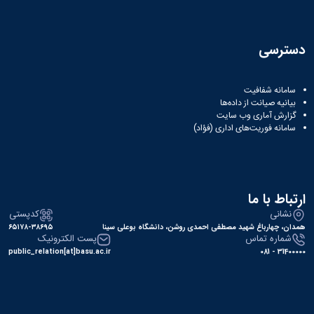
دسترسی
سامانه شفافیت
بیانیه صیانت از داده‌ها
گزارش آماری وب‌ سایت
سامانه فوریت‌های اداری (فؤاد)
ارتباط با ما
نشانی
کدپستی
همدان، چهارباغ شهید مصطفی احمدی روشن، دانشگاه بوعلی سینا
۶۵۱۷۸-۳۸۶۹۵
شماره تماس
پست الکترونیک
public_relation[at]basu.ac.ir
31400000 - 081