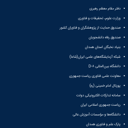
تکمیلی
of
معاونت
فرم
Applied
پژوهشی
دفتر مقام معظم رهبری
ها
و
Economics
و
وزارت علوم، تحقیقات و فناوری
Studies
تحصیلات
آئین
of
تکمیلی
صندوق حمایت از پژوهشگران و فناوران کشور
نامه
Iran
ها
Two
صندوق رفاه دانشجویان
سمینارها
Quarterly
بنیاد نخبگان استان همدان
و
Journal
پایان
of
شبکه آزمایشگاه‌های علمی ایران(شاعا)
نامه
Contemporary
ها
دانشگاه بین‌المللی D-۸
Sociological
Research
معاونت علمی فناوری ریاست جمهوری
(CSR)
پورتال امام خمینی (ره)
سامانه تدارکات الکترونیکی دولت
ریاست جمهوری اسلامی ایران
دانشگاه‌ها و مؤسسات آموزش عالی
پارک علم و فناوری همدان