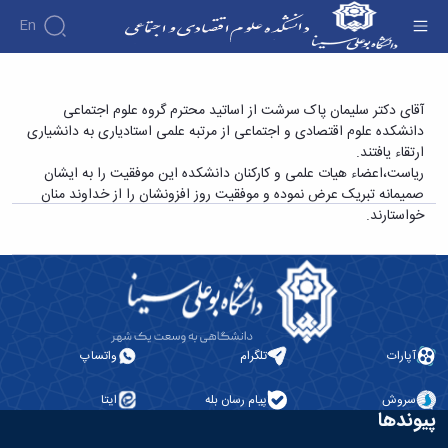
En
دانشکده
ارتقاء مرتبه علمی عضو هیات علمی گروه علوم
آقای دکتر سلیمان پاک سرشت از اساتید محترم گروه علوم اجتماعی
درباره
آموزش
دانشکده علوم اقتصادی و اجتماعی از مرتبه علمی استادیاری به دانشیاری
اجتماعی - دانشکده علوم اقتصادی و اجتماعی
آموزش
دانشکده
پژوهش
ارتقاء یافتند.
پژوهش
تقویم
تاریخچه
افراد
ریاست،اعضاء هیات علمی و کارکنان دانشکده این موفقیت را به ایشان
اساتید
اولویت
گروه
ریاست
آموزشی
صمیمانه تبریک عرض نموده و موفقیت روز افزونشان را از خداوند منان
اساتید
های
های
دروس
دانشکده
خواستارند.
آموزشی
دانشکده
پژوهشی
ارائه
رؤسای
گروه
اساتید
فرم
شده
پیشین
های
بازنشسته
های
دوره
افتخارات
آموزشی
کارشناسی
پژوهشی
کارکنان
آلبوم
اقتصاد
فرم
عکس
کارگاه
حسابداری
ها
اطلاعات
ها
روانشناسی
و
تماس
و
آپارات
تلگرام
واتساپ
علوم
آئین
سازمان
آزمایشگاه
سیاسی
نامه
دانشکده
ها
علوم
سروش
پیام رسان بله
ایتا
ها
معاونت
نشریات
پیوندها
اجتماعی
تحصیلات
آموزشی
Quarterly
مدیریت