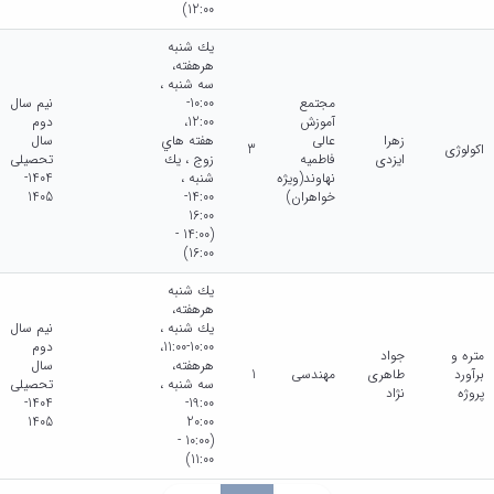
12:00)
يك شنبه
هرهفته،
سه شنبه ،
مجتمع
10:00-
نیم سال
آموزش
12:00،
دوم
زهرا
عالی
هفته هاي
سال
اکولوژی
3
ایزدی
فاطمیه
زوج ، يك
تحصیلی
نهاوند(ویژه
شنبه ،
1404-
خواهران)
14:00-
1405
16:00
(14:00 -
16:00)
يك شنبه
هرهفته،
يك شنبه ،
نیم سال
10:00-11:00،
دوم
متره و
جواد
هرهفته،
سال
برآورد
طاهری
مهندسی
1
سه شنبه ،
تحصیلی
پروژه
نژاد
1404-
19:00-
1405
20:00
(10:00 -
11:00)