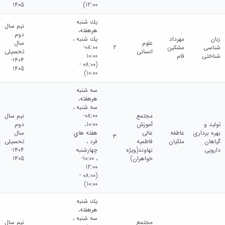
1405
12:00)
يك شنبه
نیم سال
هرهفته،
دوم
زبان
مهرداد
يك شنبه ،
علوم
سال
شناسی
مشکین
2
08:00-
انسانی
تحصیلی
شناختی
فام
10:00
1404-
(08:00 -
1405
10:00)
سه شنبه
هرهفته،
سه شنبه ،
مجتمع
08:00-
نیم سال
تولید و
آموزش
10:00،
دوم
بهره برداری
عاطفه
عالی
هفته هاي
سال
3
گیاهان
ملکیان
فاطمیه
فرد ،
تحصیلی
دارویی
نهاوند(ویژه
چهارشنبه
1404-
خواهران)
، 10:00-
1405
12:00
(08:00 -
10:00)
يك شنبه
هرهفته،
سه شنبه ،
مجتمع
نیم سال