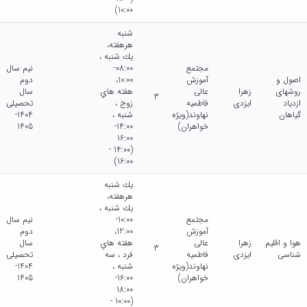
10:00)
شنبه
هرهفته،
يك شنبه ،
مجتمع
08:00-
نیم سال
اصول و
آموزش
10:00،
دوم
روشهای
زهرا
عالی
هفته هاي
سال
3
ازدیاد
ایزدی
فاطمیه
زوج ،
تحصیلی
گیاهان
نهاوند(ویژه
شنبه ،
1404-
خواهران)
14:00-
1405
16:00
(14:00 -
16:00)
يك شنبه
هرهفته،
يك شنبه ،
مجتمع
10:00-
نیم سال
آموزش
12:00،
دوم
هوا و اقلیم
زهرا
عالی
هفته هاي
سال
3
شناسی
ایزدی
فاطمیه
فرد ، سه
تحصیلی
نهاوند(ویژه
شنبه ،
1404-
خواهران)
16:00-
1405
18:00
(10:00 -