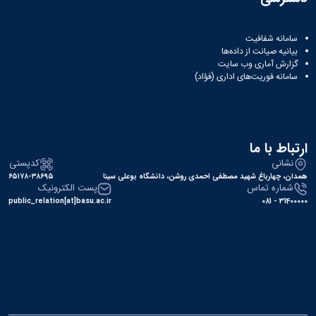
سامانه شفافیت
بیانیه صیانت از داده‌ها
گزارش آماری وب‌ سایت
سامانه فوریت‌های اداری (فؤاد)
ارتباط با ما
نشانی
کدپستی
همدان، چهارباغ شهید مصطفی احمدی روشن، دانشگاه بوعلی سینا
۶۵۱۷۸-۳۸۶۹۵
شماره تماس
پست الکترونیک
public_relation[at]basu.ac.ir
31400000 - 081