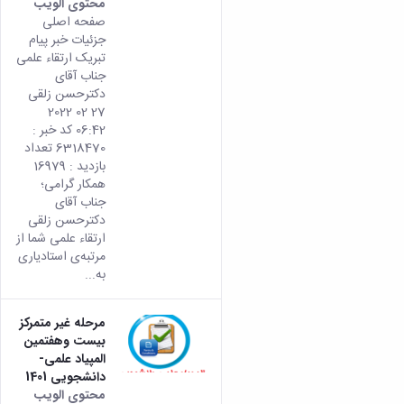
محتوى الويب
تأتي
صفحه اصلی
هذه
جزئیات خبر پیام
النتيج
تبریک ارتقاء علمی
من
جناب آقای
الإصدا
دکترحسن زلقی
rsian
27 02 2022
من هذ
06:42 کد خبر :
المحتو
6318470 تعداد
بازدید : 16979
همکار گرامی؛
جناب آقای
دکترحسن زلقی
ارتقاء علمی شما از
مرتبه‌ی استادیاری
به...
مرحله غیر متمرکز
بیست وهفتمین
المپیاد علمی-
دانشجویی 1401
محتوى الويب