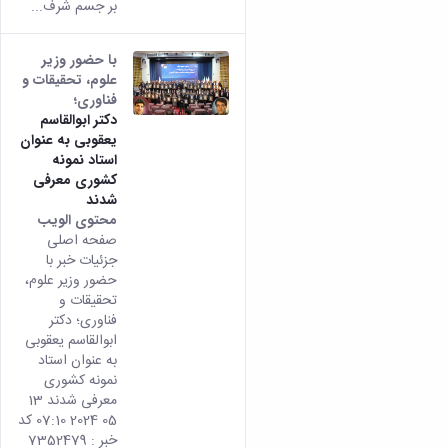
بر جسم شرف...
با حضور وزیر
علوم، تحقیقات و
فناوری؛
دکتر ابوالقاسم
یعقوبی به عنوان
استاد نمونه
کشوری معرفی
شدند
محتوى الويب
تأتي
صفحه اصلی
هذه
جزئیات خبر با
النتيج
حضور وزیر علوم،
من
تحقیقات و
الإصدا
فناوری؛ دکتر
rsian
ابوالقاسم یعقوبی
من هذ
به عنوان استاد
المحتو
نمونه کشوری
معرفی شدند 13
05 2024 07:10 کد
خبر : 7352479