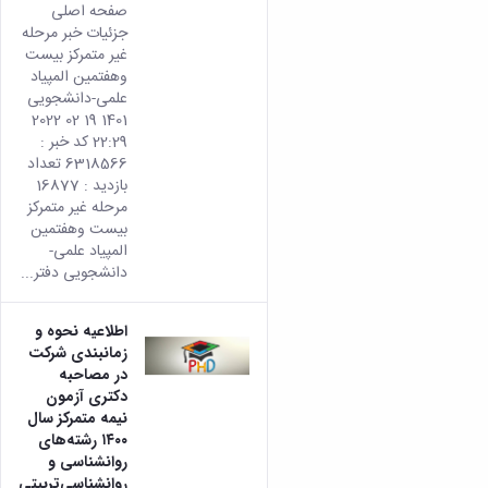
تأتي
صفحه اصلی
هذه
جزئیات خبر مرحله
النتيج
غیر متمرکز بیست
من
وهفتمین المپیاد
الإصدا
علمی-دانشجویی
rsian
1401 19 02 2022
من هذ
22:29 کد خبر :
المحتو
6318566 تعداد
بازدید : 16877
مرحله غیر متمرکز
بیست وهفتمین
المپیاد علمی-
دانشجویی دفتر...
اطلاعیه نحوه و
زمانبندی شرکت
در مصاحبه
دکتری آزمون
نیمه متمرکز سال
۱۴۰۰ رشته‌های
روانشناسی و
روانشناسی‌تربیتی