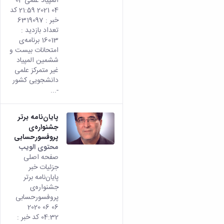
المپیاد علمی 04
rsian
04 2021 21:59 کد
من هذ
خبر : 6319097
المحتو
تعداد بازدید :
16013 برنامه‌ی
امتحانات بیست و
ششمین المپیاد
غیر متمرکز علمی
دانشجویی کشور
-...
پایان‌نامه برتر
جشنواره‌ی
پروفسورحسابی
محتوى الويب
تأتي
صفحه اصلی
هذه
جزئیات خبر
النتيج
پایان‌نامه برتر
من
جشنواره‌ی
الإصدا
پروفسورحسابی
rsian
06 06 2020
من هذ
04:32 کد خبر :
المحتو