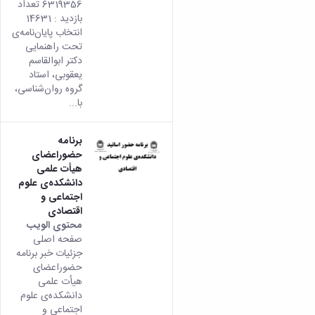
6319356 تعداد
بازدید : 14631
انتخاب پایان‌نامه‌ی
تحت راهنمایی
دکتر ابوالقاسم
یعقوبی، استاد
گروه روان‌شناسی،
با...
برنامه
حضوراعضای
هیأت علمی
دانشکده‌ی علوم
اجتماعی و
اقتصادی
محتوى الويب
تأتي
صفحه اصلی
هذه
جزئیات خبر برنامه
النتيج
حضوراعضای
من
هیأت علمی
الإصدا
دانشکده‌ی علوم
rsian
اجتماعی و