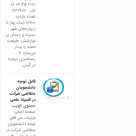
من
2021 03:45 کد
الإصدا
خبر : 6319112
rsian
تعداد بازدید :
من هذ
12701 اینک بهار تا
المحتو
دروازه‌های شهر
رسیده و دستان پر
نوازشش، طبیعت
خفته را بیدار
می‌سازد تا
رستاخیزی دوباره
در گیتی...
قابل توجه
دانشجویان
متقاضی شرکت
در المپیاد علمی
محتوى الويب
تأتي
صفحه اصلی
هذه
جزئیات خبر قابل
النتيج
توجه دانشجویان
من
متقاضی شرکت در
الإصدا