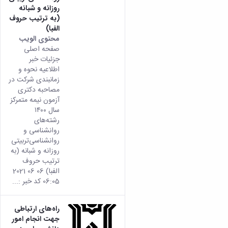
روزانه و شبانه
(به ترتیب حروف
الفبا)
محتوى الويب
تأتي
صفحه اصلی
هذه
جزئیات خبر
النتيج
اطلاعیه نحوه و
من
زمانبندی شرکت در
الإصدا
مصاحبه دکتری
rsian
آزمون نیمه متمرکز
من هذ
سال ۱۴۰۰
المحتو
رشته‌های
روانشناسی و
روانشناسی‌تربیتی
روزانه و شبانه (به
ترتیب حروف
الفبا) 06 06 2021
06:05 کد خبر :...
راه‌های ارتباطی
جهت انجام امور