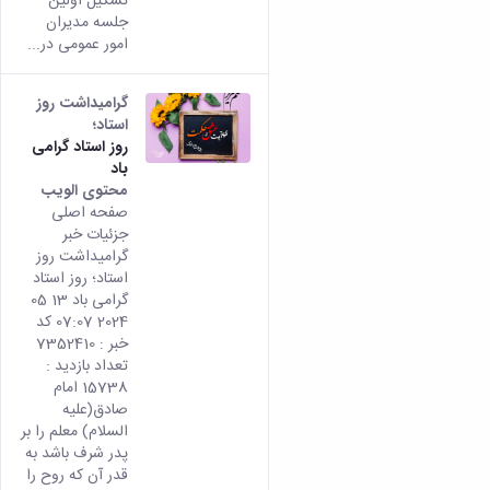
تشکیل اولین
جلسه مدیران
امور عمومی در...
گرامیداشت روز
استاد؛
روز استاد گرامی
باد
محتوى الويب
تأتي
صفحه اصلی
هذه
جزئیات خبر
النتيج
گرامیداشت روز
من
استاد؛ روز استاد
الإصدا
گرامی باد 13 05
rsian
2024 07:07 کد
من هذ
خبر : 7352410
المحتو
تعداد بازدید :
15738 امام
صادق(علیه
السلام) معلم را بر
پدر شرف باشد به
قدر آن که روح را