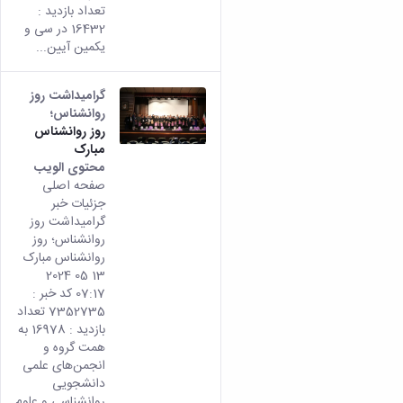
تعداد بازدید :
16432 در سی و
یکمین آیین...
گرامیداشت روز
روانشناس؛
روز روانشناس
مبارک
محتوى الويب
تأتي
صفحه اصلی
هذه
جزئیات خبر
النتيج
گرامیداشت روز
من
روانشناس؛ روز
الإصدا
روانشناس مبارک
rsian
13 05 2024
من هذ
07:17 کد خبر :
المحتو
7352735 تعداد
بازدید : 16978 به
همت گروه و
انجمن‌های علمی
دانشجویی
روانشناسی و علوم