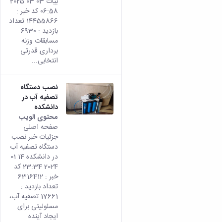
بیات 03 03 2025
06:58 کد خبر :
14455866 تعداد
بازدید : 6930
مسابقات وزنه
برداری قدرتی
انتخابی...
نصب دستگاه
تصفیه آب در
دانشکده
محتوى الويب
تأتي
صفحه اصلی
هذه
جزئیات خبر نصب
النتيج
دستگاه تصفیه آب
من
در دانشکده 14 01
الإصدا
2024 23:34 کد
rsian
خبر : 6316412
من هذ
تعداد بازدید :
المحتو
17661 تصفیه آب،
مسئولیتی برای
ایجاد آینده