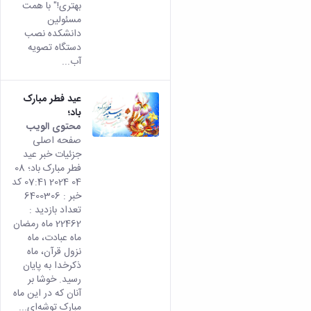
بهتری!" با همت
مسئولین
دانشکده نصب
دستگاه تصویه
آب...
عید فطر مبارک
باد؛
محتوى الويب
تأتي
صفحه اصلی
هذه
جزئیات خبر عید
النتيج
فطر مبارک باد؛ 08
من
04 2024 07:41 کد
الإصدا
خبر : 6400306
rsian
تعداد بازدید :
من هذ
22462 ماه رمضان
المحتو
ماه عبادت، ماه
نزول قرآن، ماه
ذکرخدا به پایان
رسید. خوشا بر
آنان که در این ماه
مبارک توشه‌ای...