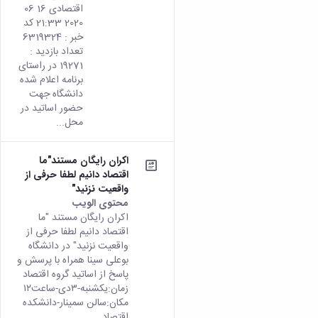
من هذ
اقتصادی 16 06
المحتو
2020 21:33 کد
خبر : 6319324
تعداد بازدید :
19271 در راستای
برنامه اعلام شده
دانشگاه جهت
حضور اساتید در
محل...
اکران رایگان مستند"ما
اقتصاد دانیم لطفا حرفی از
واقعیت نزنید"
محتوى الويب
تأتي هذه
اکران رایگان مستند "ما
النتيجة من
اقتصاد دانیم لطفا حرفی از
الإصدار
واقعیت نزنید" در دانشگاه
Persian من
بوعلی سینا همراه با پرسش و
هذا المحتوى.
پاسخ از اساتید گروه اقتصاد
زمان:یکشنبه-۳دی-ساعت۱۲
مکان:سالن سمینار-دانشکده
اقتصاد