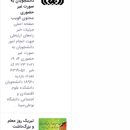
دانشجویان به
صورت غیر
حضوری
محتوى الويب
تأتي
صفحه اصلی
هذه
جزئیات خبر
النتيج
راه‌های ارتباطی
من
جهت انجام امور
الإصدا
دانشجویان به
rsian
صورت غیر
من هذ
حضوری 04 09
المحتو
2021 22:23 کد
خبر : 6319052
تعداد بازدید :
18960 دانشجویان
دانشکده علوم
اقتصادی و
اجتماعی دانشگاه
بوعلی‌سینا...
تبریک روز معلم
و بزرگ‌داشت