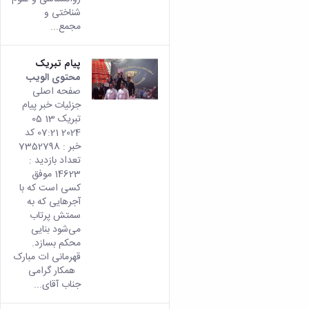
شناختی و
مجمع...
پیام تبریک
محتوى الويب
تأتي
صفحه اصلی
هذه
جزئیات خبر پیام
النتيج
تبریک 13 05
من
2024 07:21 کد
الإصدا
خبر : 7352798
rsian
تعداد بازدید :
من هذ
14623 موفق
المحتو
کسی است که با
آجرهایی که به
سمتش پرتاب
می‌شود بنایی
محکم بسازد.
قهرمانی ات مبارک
همکار گرامی
جناب آقای...