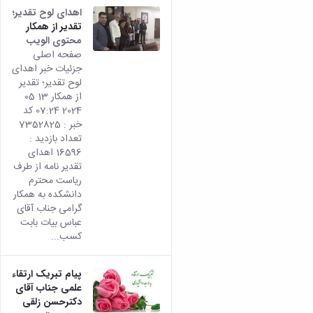
اهدای لوح تقدیر؛
تقدیر از همکار
محتوى الويب
تأتي
صفحه اصلی
هذه
جزئیات خبر اهدای
النتيج
لوح تقدیر؛ تقدیر
من
از همکار 13 05
الإصدا
2024 07:24 کد
rsian
خبر : 7352825
من هذ
تعداد بازدید :
المحتو
16596 اهدای
تقدیر نامه از طرف
ریاست محترم
دانشکده به همکار
گرامی جناب آقای
عباس بیات بابت
کسب...
پیام تبریک ارتقاء
علمی جناب آقای
دکترحسن زلقی