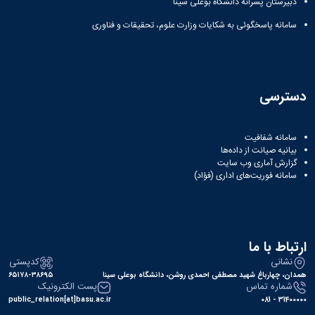
دبیرستان پسرانه دانشگاه بوعلی سینا
سامانه پاسخگوئی به شکایات وزارت علوم، تحقیقات و فناوری
دسترسی
سامانه شفافیت
بیانیه صیانت از داده‌ها
گزارش آماری وب‌ سایت
سامانه فوریت‌های اداری (فؤاد)
ارتباط با ما
نشانی
کدپستی
همدان، چهارباغ شهید مصطفی احمدی روشن، دانشگاه بوعلی سینا
۶۵۱۷۸-۳۸۶۹۵
شماره تماس
پست الکترونیک
public_relation[at]basu.ac.ir
31400000 - 081