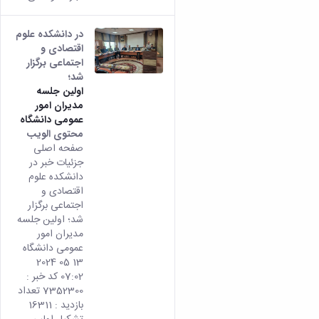
در دانشکده علوم
اقتصادی و
اجتماعی برگزار
شد؛
اولین جلسه
مدیران امور
عمومی دانشگاه
محتوى الويب
تأتي
صفحه اصلی
هذه
جزئیات خبر در
النتيج
دانشکده علوم
من
اقتصادی و
الإصدا
اجتماعی برگزار
rsian
شد؛ اولین جلسه
من هذ
مدیران امور
المحتو
عمومی دانشگاه
13 05 2024
07:02 کد خبر :
7352300 تعداد
بازدید : 16311