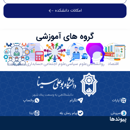
امکانات دانشکده
گروه های آموزشی
اقتصاد
روانشناسی
علوم سیاسی
علوم اجتماعی
حسابداری
مدیریت
آپارات
تلگرام
واتساپ
سروش
پیام رسان بله
ایتا
پیوندها