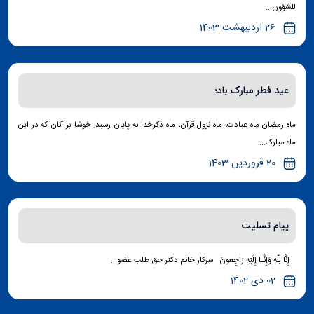
للشؤون...
26 اردیبهشت 1403
عید فطر مبارک باد؛
ماه رمضان ماه عبادت، ماه نزول قرآن، ماه ذکرخدا به پایان رسید. خوشا بر آنان که در این
ماه مبارک...
20 فروردین 1403
پیام تسلیت
إِنَّا لِلّهِ وَإِنَّـا إِلَیْهِ رَاجِعونَ سرکار خانم دکتر حق طلب عضو...
02 دی 1402