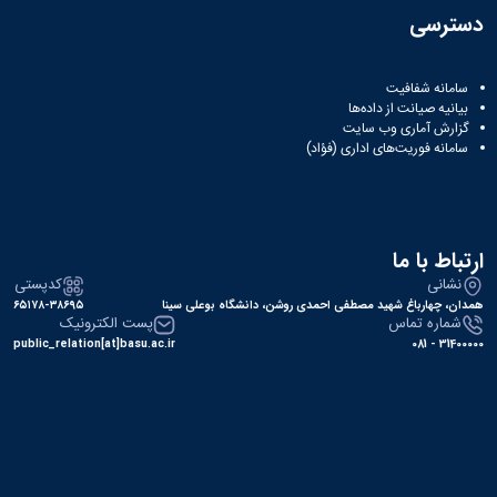
دسترسی
سامانه شفافیت
بیانیه صیانت از داده‌ها
گزارش آماری وب‌ سایت
سامانه فوریت‌های اداری (فؤاد)
ارتباط با ما
نشانی
کدپستی
همدان، چهارباغ شهید مصطفی احمدی روشن، دانشگاه بوعلی سینا
۶۵۱۷۸-۳۸۶۹۵
شماره تماس
پست الکترونیک
public_relation[at]basu.ac.ir
31400000 - 081