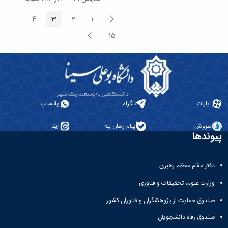
پیغام
...
4
3
2
1
صفحه
صفحه
صفحه
صفحه
ages
قبلی
صفحه
15
صفحه
بعد
آپارات
تلگرام
واتساپ
سروش
پیام رسان بله
ایتا
پیوندها
دفتر مقام معظم رهبری
وزارت علوم، تحقیقات و فناوری
صندوق حمایت از پژوهشگران و فناوران کشور
صندوق رفاه دانشجویان