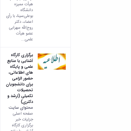
هیأت ممیزه
دانشگاه
بوعلی‌سینا، با رأی
اعضاء، دکتر
روح‌الله سهرابی
عضو هیأت
علمی...
برگزاری کارگاه
آشنایی با منابع
علمی و پایگاه
های اطلاعاتی،
حضور الزامی
برای دانشجویان
تحصیلات
تکمیلی (ارشد و
دکتری)
محتوای سایت
صفحه اصلی
جزئیات خبر
برگزاری کارگاه