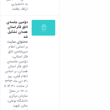
تکمیلی
of
معاونت
به دانشیاری
فرم
Applied
پژوهشی
ارتقاء یافتند.
ها
و
Economics
و
Studies
تحصیلات
آئین
of
تکمیلی
دوّمین جلسه‌ی
نامه
Iran
اتاق فکر استان
ها
Two
همدان تشکیل
سمینارها
شد
Quarterly
و
محتوای سایت
Journal
پایان
بر اساس اعلام
of
نامه
دبیرخانه‌ی اتاق
Contemporary
فکر استانی،
ها
Sociological
دوّمین جلسه‌ی
Research
اتاق فکر استان
(CSR)
همدان، بر اساس
اعلام قبلی، روز
30 دی ماه 1393
از ساعت 14:30 تا
17:00 در محلّ
سازمان مرکزی
دانشگاه بوعلی،
سالن شهید