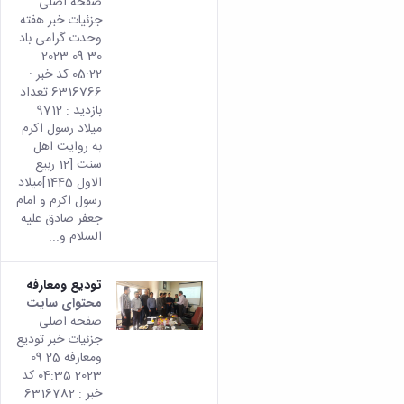
صفحه اصلی
جزئیات خبر هفته
وحدت گرامی باد
30 09 2023
05:22 کد خبر :
6316766 تعداد
بازدید : 9712
میلاد رسول اکرم
به روایت اهل
سنت [12 ربیع
الاول 1445]میلاد
رسول اکرم و امام
جعفر صادق علیه
السلام و...
تودیع ومعارفه
محتوای سایت
صفحه اصلی
جزئیات خبر تودیع
ومعارفه 25 09
2023 04:35 کد
خبر : 6316782