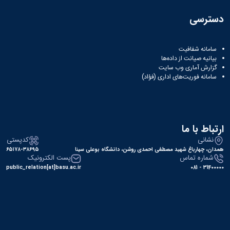
دسترسی
سامانه شفافیت
بیانیه صیانت از داده‌ها
گزارش آماری وب‌ سایت
سامانه فوریت‌های اداری (فؤاد)
ارتباط با ما
نشانی
کدپستی
همدان، چهارباغ شهید مصطفی احمدی روشن، دانشگاه بوعلی سینا
۶۵۱۷۸-۳۸۶۹۵
شماره تماس
پست الکترونیک
public_relation[at]basu.ac.ir
31400000 - 081