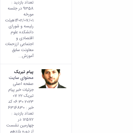
تعداد بازدید :
9358 در جلسه
مورخه
1402/07/01هیئت
رئیسه و شورای
دانشکده علوم
اقتصادی و
اجتماعی اززحمات
معاونت سابق
آموزش...
پیام تبریک
محتوای سایت
صفحه اصلی
جزئیات خبر پیام
تبریک 22 07
2023 06:30 کد
خبر : 6316830
تعداد بازدید :
12572 در
چهارمین نشست
از دوره یازدهم