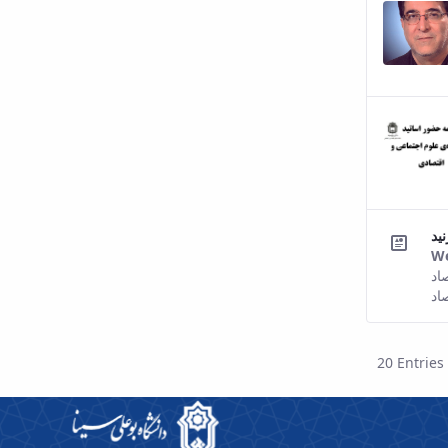
We
اد
20 Entries
Per 