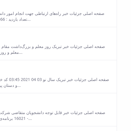
sion of this content.
تعداد بازدید : 18966 دانشجویان دانشکده علوم اقتصادی و اجتماعی دانشگاه بوعلی‌سینا...
sion of this content.
معلم و روز بزرگ‌‌داشت تعلیم وتربیت را به اساتید گرامی اندیشه‌ساز و انسان‌ساز...
sion of this content.
و دستان پر نوازشش، طبیعت خفته را بیدار می‌سازد تا رستاخیزی دوباره در گیتی...
sion of this content.
16021 برنامه‌ی امتحانات بیست و ششمین المپیاد غیر متمرکز علمی دانشجویی کشور -...