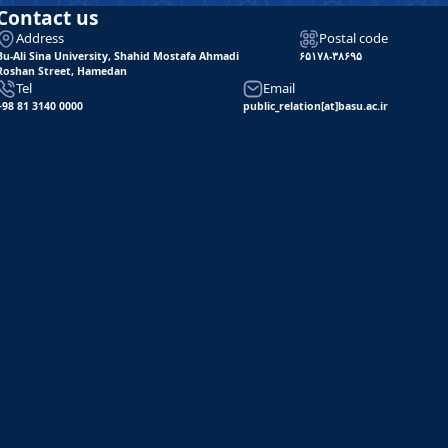
Contact us
Address
Postal code
Bu-Ali Sina University, Shahid Mostafa Ahmadi
۶۵۱۷۸-۳۸۶۹۵
Roshan Street, Hamedan
Tel
Email
+98 81 3140 0000
public_relation[at]basu.ac.ir