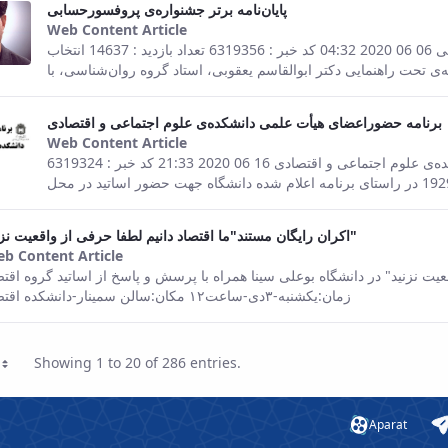
پایان‌نامه برتر جشنواره‌ی پروفسورحسابی
Web Content Article
This result comes from the Persian ver
صفحه اصلی جزئیات خبر پایان‌نامه برتر جشنواره‌ی پروفسورحسابی 06 06 2020 04:32 کد خبر : 6319356 تعداد بازدید : 14637 انتخاب
برنامه حضوراعضای هیأت علمی دانشکده‌ی علوم اجتماعی و اقتصادی
Web Content Article
This result comes from the Persian ver
صفحه اصلی جزئیات خبر برنامه حضوراعضای هیأت علمی دانشکده‌ی علوم اجتماعی و اقتصادی 16 06 2020 21:33 کد خبر : 6319324
اکران رایگان مستند"ما اقتصاد دانیم لطفا حرفی از واقعیت نزنید"
b Content Article
This result comes from the Persian version of th
عیت نزنید" در دانشگاه بوعلی سینا همراه با پرسش و پاسخ از اساتید گروه اقتص
زمان:یکشنبه-۳دی-ساعت۱۲ مکان:سالن سمینار-دانشکده اقتصاد
Showing 1 to 20 of 286 entries.
Page
Aparat