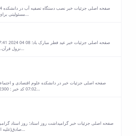
sion of this content.
مسئولیتی برای ایجاد آینده بهتری!" با همت مسئولین دانشکده نصب دستگاه تصویه آب...
sion of this content.
نزول قرآن، ماه ذکرخدا به پایان رسید. خوشا بر آنان که در این ماه مبارک توشه‌ای...
sion of this content.
07:02 کد خبر : 7352300 تعداد بازدید : 16319 تشکیل اولین جلسه مدیران امور عمومی در...
sion of this content.
صادق(علیه السلام) معلم را بر پدر شرف باشد به قدر آن که روح را بر جسم شرف...