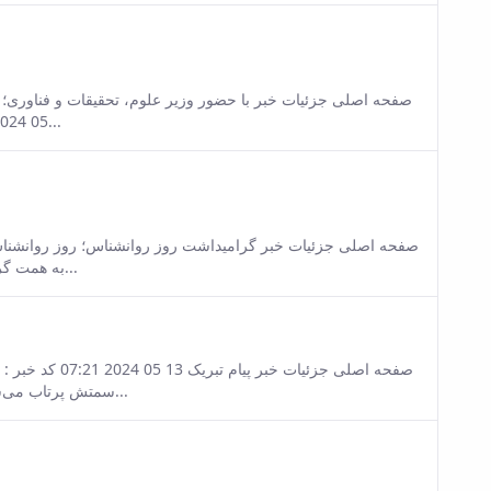
sion of this content.
05 2024 07:10 کد خبر : 7352479 تعداد بازدید : 16445 در سی و یکمین آیین...
sion of this content.
به همت گروه و انجمن‌های علمی دانشجویی روانشناسی و علوم شناختی و مجمع...
sion of this content.
سمتش پرتاب می‌شود بنایی محکم بسازد. قهرمانی ات مبارک همکار گرامی جناب آقای...