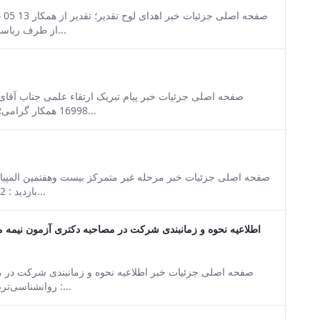
sion of this content.
از طرف ریاست محترم دانشکده به همکار گرامی جناب آقای عباس بیات بابت کسب...
sion of this content.
16998 همکار گرامی؛ جناب آقای دکترحسن زلقی ارتقاء علمی شما از مرتبه‌ی استادیاری به...
sion of this content.
بازدید : 16892 مرحله غیر متمرکز بیست وهفتمین المپیاد علمی-دانشجویی دفتر...
sion of this content.
روانشناسی‌تربیتی روزانه و شبانه (به ترتیب حروف الفبا) 06 06 2021 06:05 کد خبر :...