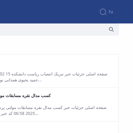
Fa
sion of this content.
حمید یحیوی همدانی نوید مسرت‌بخش انتصاب شایسته حضرتعالی را به عنوان رئیس دانشکده...
کسب مدال نقره مسابقات مول
sion of this content.
2025 06:58 کد خبر : 14455866 تعداد بازدید : 6945 مسابقات وزنه برداری قدرتی انتخابی...