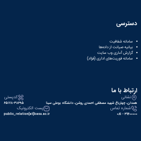
دسترسی
سامانه شفافیت
بیانیه صیانت از داده‌ها
گزارش آماری وب‌ سایت
سامانه فوریت‌های اداری (فؤاد)
ارتباط با ما
نشانی
کدپستی
همدان، چهارباغ شهید مصطفی احمدی روشن، دانشگاه بوعلی سینا
۶۵۱۷۸-۳۸۶۹۵
شماره تماس
پست الکترونیک
public_relation[at]basu.ac.ir
31400000 - 081