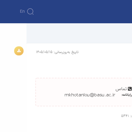
En
تاریخ به‌روزرسانی: 1405/05/15
تماس
رایانامه:
534