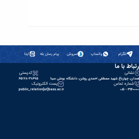
تلگرام
واتساپ
سروش
پیام رسان بله
ایتا
رتباط با ما
نشانی
کدپستی
مدان، چهارباغ شهید مصطفی احمدی روشن، دانشگاه بوعلی سینا
۶۵۱۷۸-۳۸۶۹۵
شماره تماس
پست الکترونیک
public_relation[at]basu.ac.ir
31400000 - 0