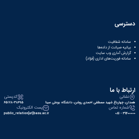
دسترسی
سامانه شفافیت
بیانیه صیانت از داده‌ها
گزارش آماری وب‌ سایت
سامانه فوریت‌های اداری (فؤاد)
ارتباط با ما
نشانی
کدپستی
همدان، چهارباغ شهید مصطفی احمدی روشن، دانشگاه بوعلی سینا
۶۵۱۷۸-۳۸۶۹۵
شماره تماس
پست الکترونیک
public_relation[at]basu.ac.ir
31400000 - 081