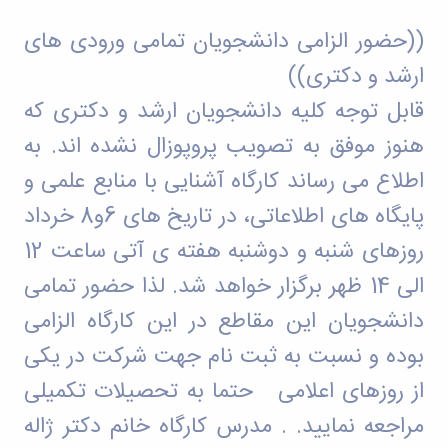
تکمیلی
of
معاونت
فرم
Applied
پژوهشی
((حضور الزامی دانشجویان تمامی ورودی های
ها
و
Economics
و
Studies
تحصیلات
ارشد و دکتری))
آئین
of
تکمیلی
نامه
قابل توجه کلیه دانشجویان ارشد و دکتری که
Iran
ها
Two
هنوز موفق به تصویب پروپوزال نشده اند. به
سمینارها
Quarterly
و
Journal
اطلاع می رساند کارگاه آشنایی با منابع علمی و
پایان
of
نامه
پایگاه های اطلاعاتی، در تاریخ های 6و8 خرداد
Contemporary
ها
Sociological
روزهای شنبه و دوشنبه هفته ی آتی ساعت 12
Research
(CSR)
الی 14 ظهر برگزار خواهد شد. لذا حضور تمامی
دانشجویان این مقاطع در این کارگاه الزامی
بوده و نسبت به ثبت نام جهت شرکت در یکی
از روزهای اعلامی حتما به تحصیلات تکمیلی
مراجعه نمایید. . مدرس کارگاه خانم دکتر ژاله