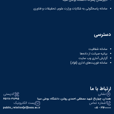
سامانه پاسخگوئی به شکایات وزارت علوم، تحقیقات و فناوری
دسترسی
سامانه شفافیت
بیانیه صیانت از داده‌ها
گزارش آماری وب‌ سایت
سامانه فوریت‌های اداری (فؤاد)
ارتباط با ما
نشانی
کدپستی
همدان، چهارباغ شهید مصطفی احمدی روشن، دانشگاه بوعلی سینا
۶۵۱۷۸-۳۸۶۹۵
شماره تماس
پست الکترونیک
public_relation[at]basu.ac.ir
31400000 - 081