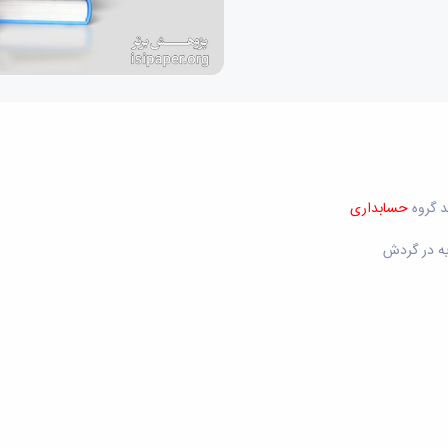
د گروه
حسابداری
یه در گردش