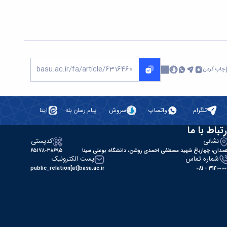
چاپ کردن
تلگرام
واتساپ
سروش
پیام رسان بله
ایتا
رتباط با ما
نشانی
کدپستی
مدان، چهارباغ شهید مصطفی احمدی روشن، دانشگاه بوعلی سینا
۶۵۱۷۸-۳۸۶۹۵
شماره تماس
پست الکترونیک
public_relation[at]basu.ac.ir
31400000 - 0