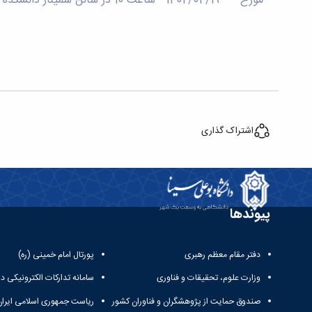
مورخ 1402/04/19 ساعت 10 در سالن سمینار دانشکده برگزار می‌گردد.
اشتراک گذاری
پیوندها
دفتر مقام معظم رهبری
پورتال امام خمینی (ره)
وزارت علوم، تحقیقات و فناوری
سامانه تدارکات الکترونیکی د
صندوق حمایت از پژوهشگران و فناوران کشور
ریاست جمهوری اسلامی ایران