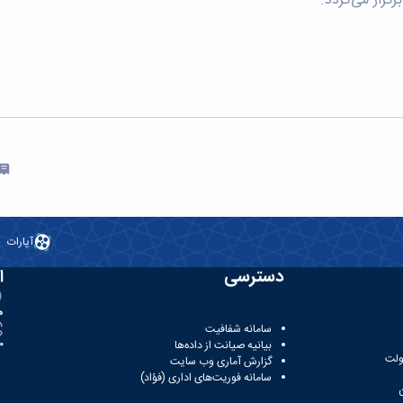
آپارات
دسترسی
ا
ه
سامانه شفافیت
بیانیه صیانت از داده‌ها
81
ولت
گزارش آماری وب‌ سایت
سامانه فوریت‌های اداری (فؤاد)