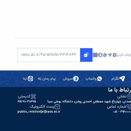
چاپ کردن
تلگرام
واتساپ
سروش
پیام رسان بله
ایتا
رتباط با ما
نشانی
کدپستی
مدان، چهارباغ شهید مصطفی احمدی روشن، دانشگاه بوعلی سینا
۶۵۱۷۸-۳۸۶۹۵
شماره تماس
پست الکترونیک
public_relation[at]basu.ac.ir
31400000 - 0