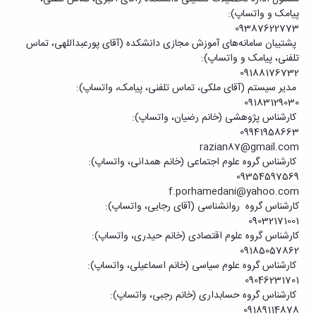
پیامک و واتساپ):
09387622773
پشتیبان سامانه‌های آموزش مجازی دانشکده (آقای پورعبداللهی، تماس
تلفنی، پیامک و واتساپ):
09188176732
مدیر سیستم (آقای ملکی، تماس تلفنی، پیامک، واتساپ):
09183129030
کارشناس پژوهشی (خانم رضیان، واتساپ):
09941958663
razian87@gmail.com
کارشناس گروه علوم اجتماعی (خانم همدانی، واتساپ):
09354597569
f.porhamedani@yahoo.com
کارشناس گروه روانشناسی (آقای رجایی، واتساپ):
09032171001
کارشناس گروه علوم اقتصادی (خانم حیدری، واتساپ):
09185057862
کارشناس گروه علوم سیاسی (خانم اسماعیلی، واتساپ):
09046231701
کارشناس گروه حسابداری (خانم رجبی، واتساپ):
09189114878