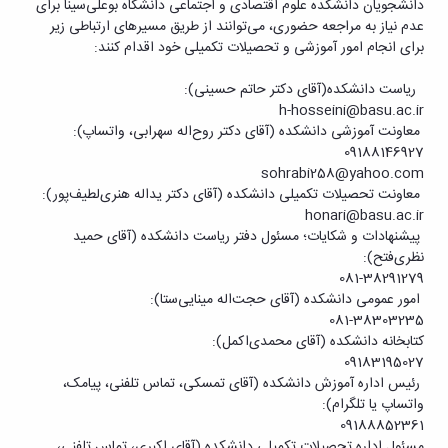
تکمیلی
of
معاونت
دانشجویان دانشکده علوم اقتصادی و اجتماعی دانشگاه بوعلی‌سینا برای
فرم
Applied
پژوهشی
عدم نیاز به مراجعه حضوری، می‌توانند از طریق مسیرهای ارتباطی زیر
ها
و
Economics
برای انجام امور آموزشی و تحصیلات تکمیلی خود اقدام کنند:
و
Studies
تحصیلات
آئین
of
تکمیلی
ریاست دانشکده(آقای دکتر حاتم‌ حسینی):
نامه
Iran
h-hosseini@basu.ac.ir
ها
Two
معاونت آموزشی دانشکده (آقای دکتر روح‌اله سهرابی، واتساپ):
سمینارها
Quarterly
09188146927
و
Journal
sohrabi258@yahoo.com
پایان
of
معاونت تحصیلات تکمیلی دانشکده (آقای دکتر یداله هنری‌لطیف‌پور):
نامه
Contemporary
honari@basu.ac.ir
ها
Sociological
پیشنهادات و شکایات؛ مسئول دفتر ریاست دانشکده (آقای حمید
Research
نظری‌فتح):
(CSR)
081-38291279
امور عمومی دانشکده (آقای حجت‌اله مینایی‌ستا):
081-38303235
کتابخانه دانشکده (آقای محمدی‌اکمل):
09183195027
رئیس اداره آموزش دانشکده (آقای تمسکی، تماس تلفنی، پیامک،
واتساپ یا تلگرام):
09188852361
مسئول اداره تحصیلات تکمیلی دانشکده (آقای اکبری، تماس تلفنی،