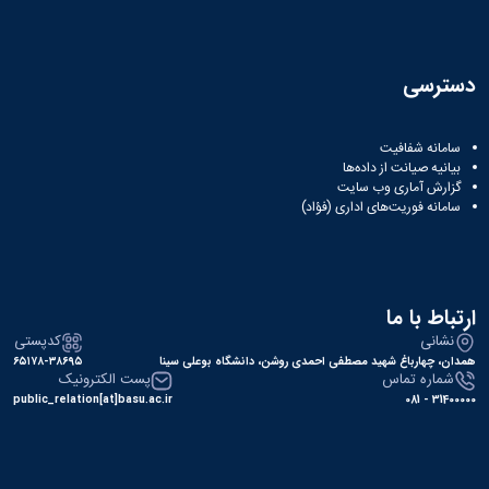
دسترسی
سامانه شفافیت
بیانیه صیانت از داده‌ها
گزارش آماری وب‌ سایت
سامانه فوریت‌های اداری (فؤاد)
ارتباط با ما
نشانی
کدپستی
همدان، چهارباغ شهید مصطفی احمدی روشن، دانشگاه بوعلی سینا
۶۵۱۷۸-۳۸۶۹۵
شماره تماس
پست الکترونیک
public_relation[at]basu.ac.ir
31400000 - 081