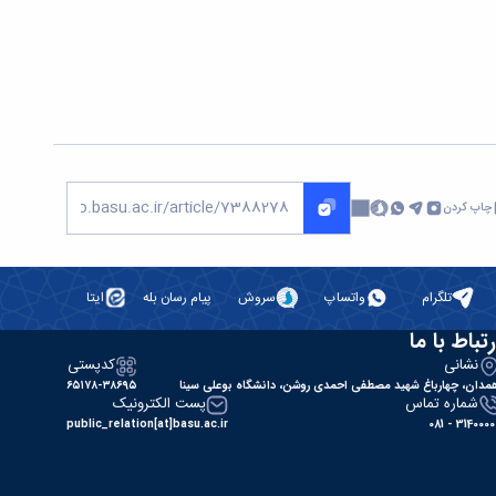
چاپ کردن
تلگرام
واتساپ
سروش
پیام رسان بله
ایتا
رتباط با ما
نشانی
کدپستی
مدان، چهارباغ شهید مصطفی احمدی روشن، دانشگاه بوعلی سینا
۶۵۱۷۸-۳۸۶۹۵
شماره تماس
پست الکترونیک
public_relation[at]basu.ac.ir
31400000 - 0