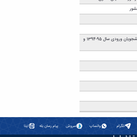
شور
آیین نامه آموزشی دوره کارشناسی ارشد ناپیوسته - مخصوص دانشجویان ورودی سال 95-1394 و
تلگرام
واتساپ
سروش
پیام رسان بله
ایتا