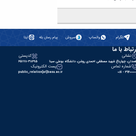
تلگرام
واتساپ
سروش
پیام رسان بله
ایتا
رتباط با ما
نشانی
کدپستی
مدان، چهارباغ شهید مصطفی احمدی روشن، دانشگاه بوعلی سینا
۶۵۱۷۸-۳۸۶۹۵
شماره تماس
پست الکترونیک
public_relation[at]basu.ac.ir
31400000 - 0