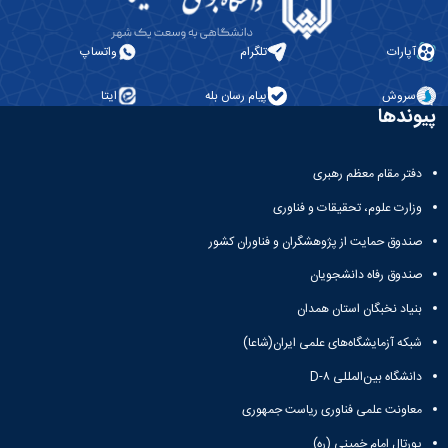
تکمیلی
of
معاونت
فرم
Applied
پژوهشی
ها
و
Economics
آپارات
تلگرام
واتساپ
و
Studies
تحصیلات
آئین
of
تکمیلی
سروش
پیام رسان بله
ایتا
نامه
Iran
پیوندها
ها
Two
سمینارها
Quarterly
و
Journal
دفتر مقام معظم رهبری
پایان
of
وزارت علوم، تحقیقات و فناوری
نامه
Contemporary
ها
Sociological
صندوق حمایت از پژوهشگران و فناوران کشور
Research
(CSR)
صندوق رفاه دانشجویان
بنیاد نخبگان استان همدان
شبکه آزمایشگاه‌های علمی ایران(شاعا)
دانشگاه بین‌المللی D-۸
معاونت علمی فناوری ریاست جمهوری
پورتال امام خمینی (ره)