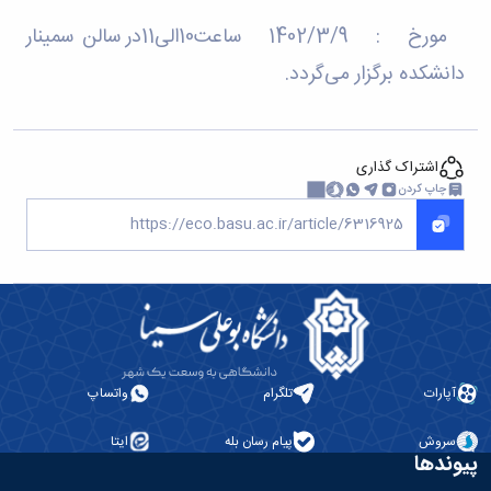
مورخ : 1402/3/9 ساعت10الی11در سالن سمینار
دانشکده برگزار می‌گردد.
اشتراک گذاری
چاپ کردن
آپارات
تلگرام
واتساپ
سروش
پیام رسان بله
ایتا
پیوندها