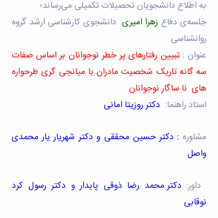
تکمیلی
of
معاونت
به اطلاع دانشجویان تحصیلات تکمیلی می­‌رساند؛
فرم
Applied
پژوهشی
ها
جلسه‌ی‌ دفاع
زهرا امیری
دانشجوی کارشناسی ارشد گروه
و
Economics
و
Studies
تحصیلات
روانشناسی
آئین
of
تکمیلی
نامه
Iran
عنوان :
تبیین رفتارهای پر خطر نوجوانان بر اساس صفات
ها
Two
سه گانه تاریک شخصیت مادران با میانجی گری طرحواره
سمینارها
Quarterly
و
Journal
های نا ساگار نوجوانان
پایان
of
نامه
استاد راهنما:
دکتر روزیتا امانی
Contemporary
ها
Sociological
Research
(CSR)
مشاوره
: دکتر حسین محققی و دکتر شهریار یار محمدی
واصل
داور:
دکتر محمد رضا ذوقی پایدار و دکتر رسول کرد
نوقابی