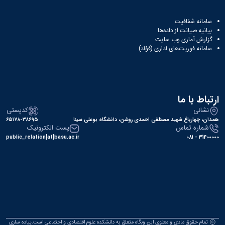
سامانه شفافیت
بیانیه صیانت از داده‌ها
گزارش آماری وب‌ سایت
سامانه فوریت‌های اداری (فؤاد)
ارتباط با ما
نشانی
کدپستی
همدان، چهارباغ شهید مصطفی احمدی روشن، دانشگاه بوعلی سینا
۶۵۱۷۸-۳۸۶۹۵
شماره تماس
پست الکترونیک
public_relation[at]basu.ac.ir
31400000 - 081
تمام حقوق مادی و معنوی این وبگاه متعلق به دانشکده علوم اقتصادی و اجتماعی است.پیاده سازی