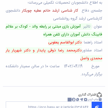
تکمیلی
of
معاونت
به اطلاع دانشجویان تحصیلات تکمیلی می­‌رساند؛
فرم
Applied
پژوهشی
ها
جلسه‌ی‌ دفاع
کار شناسی ارشد خانم عطیه چوبکار
دانشجوی
و
Economics
و
Studies
تحصیلات
کارشناسی ارشد گروه روانشناسی
آئین
of
تکمیلی
نامه
عنوان :
تاثیر
آموزش بازی مبتنی بر رابطه والد - کودک بر علائم
Iran
ها
Two
فابینگ دانش آموزان دارای تلفن همراه
سمینارها
Quarterly
و
Journal
استاد راهنما :
دکتر ابوالقاسم یعقوبی
پایان
of
استاد مشاور:
دکترمحمد رضا ذوقی پایدار و دکتر شهریار یار
نامه
Contemporary
ها
Sociological
محمدی واصل
Research
مورخ 1402/04/19 ساعت 10 در سالن سمینار دانشکده
(CSR)
برگزار می‌گردد.
اشتراک گذاری
چاپ کردن