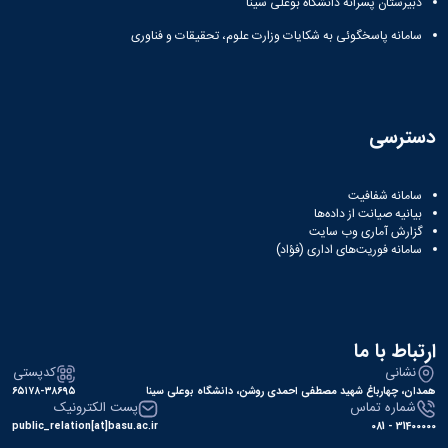
دبیرستان پسرانه دانشگاه بوعلی سینا
سامانه پاسخگوئی به شکایات وزارت علوم، تحقیقات و فناوری
دسترسی
سامانه شفافیت
بیانیه صیانت از داده‌ها
گزارش آماری وب‌ سایت
سامانه فوریت‌های اداری (فؤاد)
ارتباط با ما
نشانی
کدپستی
همدان، چهارباغ شهید مصطفی احمدی روشن، دانشگاه بوعلی سینا
۶۵۱۷۸-۳۸۶۹۵
شماره تماس
پست الکترونیک
public_relation[at]basu.ac.ir
31400000 - 081