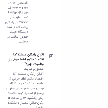
اقتصادی 16 06
2020 21:33 کد
خبر : 6319324
تعداد بازدید :
19273 در راستای
برنامه اعلام شده
دانشگاه جهت
حضور اساتید در
محل...
اکران رایگان مستند"ما
اقتصاد دانیم لطفا حرفی از
واقعیت نزنید"
محتوای سایت
اکران رایگان مستند "ما
اقتصاد دانیم لطفا حرفی از
واقعیت نزنید" در دانشگاه
بوعلی سینا همراه با پرسش و
پاسخ از اساتید گروه اقتصاد
زمان:یکشنبه-۳دی-ساعت۱۲
مکان:سالن سمینار-دانشکده
اقتصاد