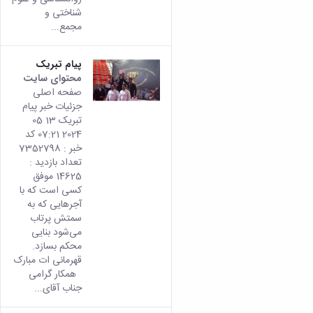
شناختی و
مجمع...
پیام تبریک
محتوای سایت
صفحه اصلی
جزئیات خبر پیام
تبریک 13 05
2024 07:21 کد
خبر : 7352798
تعداد بازدید :
14625 موفق
کسی است که با
آجرهایی که به
سمتش پرتاب
می‌شود بنایی
محکم بسازد.
قهرمانی ات مبارک
همکار گرامی
جناب آقای...