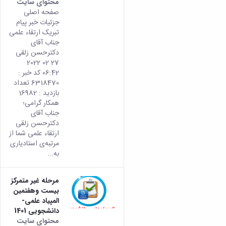
محتوای سایت
صفحه اصلی
جزئیات خبر پیام
تبریک ارتقاء علمی
جناب آقای
دکترحسن زلقی
27 02 2022
06:42 کد خبر :
6318470 تعداد
بازدید : 16982
همکار گرامی؛
جناب آقای
دکترحسن زلقی
ارتقاء علمی شما از
مرتبه‌ی استادیاری
به...
مرحله غیر متمرکز
بیست وهفتمین
المپیاد علمی-
دانشجویی 1401
محتوای سایت