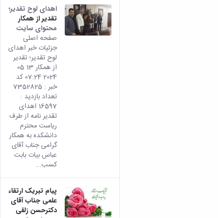
اهدای لوح تقدیر؛
تقدیر از همکار
محتوای سایت
صفحه اصلی
جزئیات خبر اهدای
لوح تقدیر؛ تقدیر
از همکار 13 05
2024 07:24 کد
خبر : 7352825
تعداد بازدید :
16597 اهدای
تقدیر نامه از طرف
ریاست محترم
دانشکده به همکار
گرامی جناب آقای
عباس بیات بابت
کسب...
پیام تبریک ارتقاء
علمی جناب آقای
دکترحسن زلقی