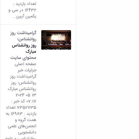
تعداد بازدید :
16432 در سی و
یکمین آیین...
گرامیداشت روز
روانشناس؛
روز روانشناس
مبارک
محتوای سایت
صفحه اصلی
جزئیات خبر
گرامیداشت روز
روانشناس؛ روز
روانشناس مبارک
13 05 2024
07:17 کد خبر :
7352735 تعداد
بازدید : 16983 به
همت گروه و
انجمن‌های علمی
دانشجویی
روانشناسی و علوم