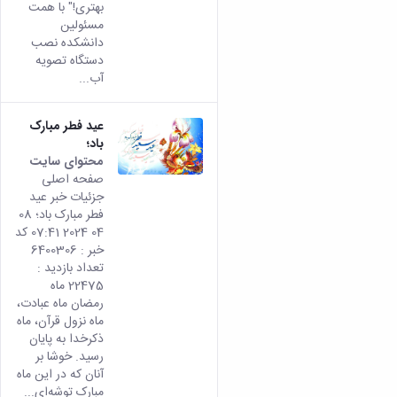
بهتری!" با همت
مسئولین
دانشکده نصب
دستگاه تصویه
آب...
عید فطر مبارک
باد؛
محتوای سایت
صفحه اصلی
جزئیات خبر عید
فطر مبارک باد؛ 08
04 2024 07:41 کد
خبر : 6400306
تعداد بازدید :
22475 ماه
رمضان ماه عبادت،
ماه نزول قرآن، ماه
ذکرخدا به پایان
رسید. خوشا بر
آنان که در این ماه
مبارک توشه‌ای...