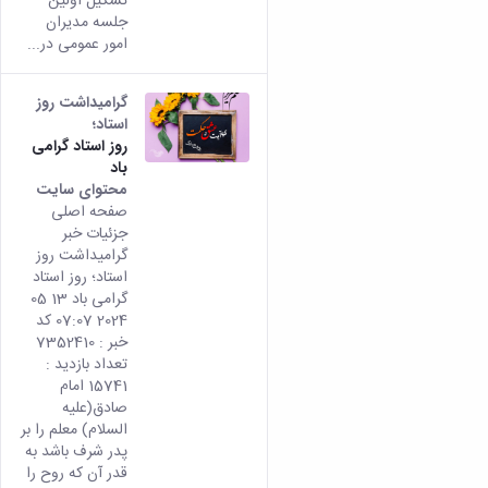
تشکیل اولین
جلسه مدیران
امور عمومی در...
گرامیداشت روز
استاد؛
روز استاد گرامی
باد
محتوای سایت
صفحه اصلی
جزئیات خبر
گرامیداشت روز
استاد؛ روز استاد
گرامی باد 13 05
2024 07:07 کد
خبر : 7352410
تعداد بازدید :
15741 امام
صادق(علیه
السلام) معلم را بر
پدر شرف باشد به
قدر آن که روح را