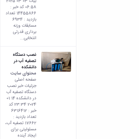
بیات 03 03 2025
06:58 کد خبر :
14455866 تعداد
بازدید : 6934
مسابقات وزنه
برداری قدرتی
انتخابی...
نصب دستگاه
تصفیه آب در
دانشکده
محتوای سایت
صفحه اصلی
جزئیات خبر نصب
دستگاه تصفیه آب
در دانشکده 14 01
2024 23:34 کد
خبر : 6316412
تعداد بازدید :
17662 تصفیه آب،
مسئولیتی برای
ایجاد آینده