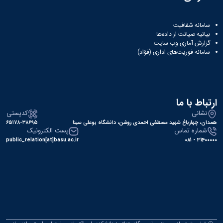
سامانه شفافیت
بیانیه صیانت از داده‌ها
گزارش آماری وب‌ سایت
سامانه فوریت‌های اداری (فؤاد)
ارتباط با ما
نشانی
کدپستی
همدان، چهارباغ شهید مصطفی احمدی روشن، دانشگاه بوعلی سینا
۶۵۱۷۸-۳۸۶۹۵
شماره تماس
پست الکترونیک
public_relation[at]basu.ac.ir
31400000 - 081