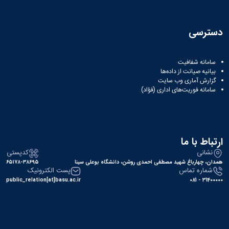
دسترسی
سامانه شفافیت
بیانیه صیانت از داده‌ها
گزارش آماری وب‌ سایت
سامانه فوریت‌های اداری (فؤاد)
ارتباط با ما
نشانی
کدپستی
همدان، چهارباغ شهید مصطفی احمدی روشن، دانشگاه بوعلی سینا
۶۵۱۷۸-۳۸۶۹۵
شماره تماس
پست الکترونیک
public_relation[at]basu.ac.ir
31400000 - 081